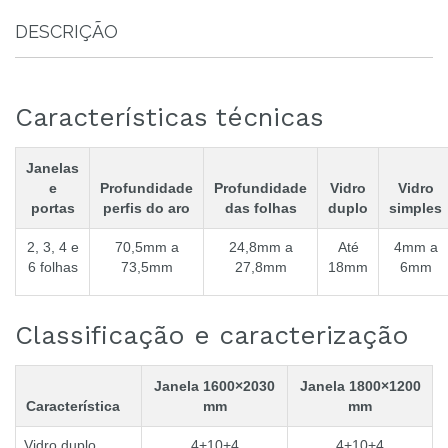
DESCRIÇÃO
Características técnicas
Janelas
e
Profundidade
Profundidade
Vidro
Vidro
portas
perfis do aro
das folhas
duplo
simples
2, 3, 4 e
70,5mm a
24,8mm a
Até
4mm a
6 folhas
73,5mm
27,8mm
18mm
6mm
Classificação e caracterização
Janela 1600×2030
Janela 1800×1200
Característica
mm
mm
Vidro duplo
4+10+4
4+10+4