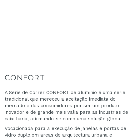
Salte
para
CONFORT
o
início
A Serie de Correr CONFORT de alumínio é uma serie
da
tradicional que mereceu a aceitação imediata do
galeria
mercado e dos consumidores por ser um produto
de
inovador e de grande mais valia para as industrias de
imagens
caixilharia, afirmando-se como uma solução global.
Vocacionada para a execução de janelas e portas de
vidro duplo,em areas de arquitectura urbana e