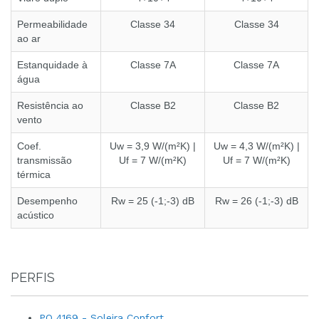
Permeabilidade
Classe 34
Classe 34
ao ar
Estanquidade à
Classe 7A
Classe 7A
água
Resistência ao
Classe B2
Classe B2
vento
Coef.
Uw = 3,9 W/(m²K) |
Uw = 4,3 W/(m²K) |
transmissão
Uf = 7 W/(m²K)
Uf = 7 W/(m²K)
térmica
Desempenho
Rw = 25 (-1;-3) dB
Rw = 26 (-1;-3) dB
acústico
PERFIS
PO 4169 - Soleira Confort